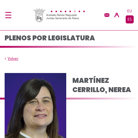
Composición del plen
Saltar al contenido principal
EU
ES
PLENOS POR LEGISLATURA
Volver
MARTÍNEZ
CERRILLO, NEREA