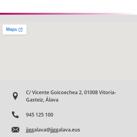
Anterior
Siguie
C/ Vicente Goicoechea 2, 01008 Vitoria-
Gasteiz, Álava
945 125 100
jjggalava@jjggalava.eus