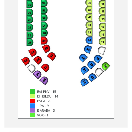
EAJ-PNV - 15
EH BILDU - 14
PSE-EE -9
PA - 9
E ARABA - 3
VOX - 1